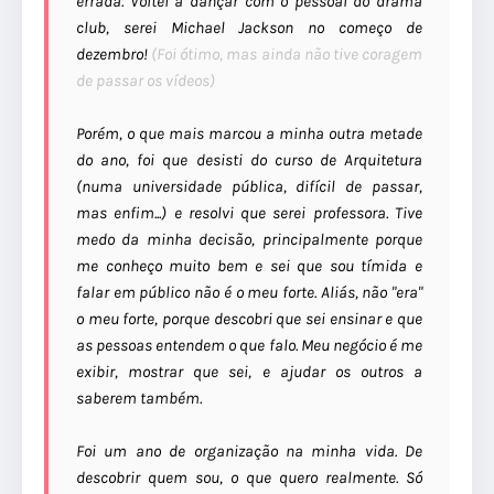
errada. Voltei a dançar com o pessoal do drama
club, serei Michael Jackson no começo de
dezembro!
(Foi ótimo, mas ainda não tive coragem
de passar os vídeos)
Porém, o que mais marcou a minha outra metade
do ano, foi que desisti do curso de Arquitetura
(numa universidade pública, difícil de passar,
mas enfim...) e resolvi que serei professora. Tive
medo da minha decisão, principalmente porque
me conheço muito bem e sei que sou tímida e
falar em público não é o meu forte. Aliás, não "era"
o meu forte, porque descobri que sei ensinar e que
as pessoas entendem o que falo. Meu negócio é me
exibir, mostrar que sei, e ajudar os outros a
saberem também.
Foi um ano de organização na minha vida. De
descobrir quem sou, o que quero realmente. Só