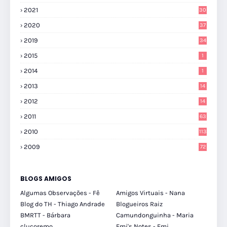
2021
30
2020
37
2019
34
2015
1
2014
1
2013
14
2012
14
2011
63
2010
113
2009
72
BLOGS AMIGOS
Algumas Observações - Fê
Amigos Virtuais - Nana
Blog do TH - Thiago Andrade
Blogueiros Raiz
BMRTT - Bárbara
Camundonguinha - Maria
clucoremo
Emi's Notes - Emi