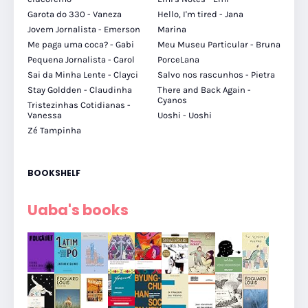
Garota do 330 - Vaneza
Hello, I'm tired - Jana
Jovem Jornalista - Emerson
Marina
Me paga uma coca? - Gabi
Meu Museu Particular - Bruna
Pequena Jornalista - Carol
PorceLana
Sai da Minha Lente - Clayci
Salvo nos rascunhos - Pietra
Stay Goldden - Claudinha
There and Back Again -
Cyanos
Tristezinhas Cotidianas -
Vanessa
Uoshi - Uoshi
Zé Tampinha
BOOKSHELF
Uaba's books