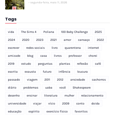
segunda-feira, maio 11, 2026
Tags
vida
The Sims 4
Poliana
100 Baby Challenge
2025
2024
2020
2023
2021
amor
cansaço
2022
escrever
redes sociais
livro
quarentena
internet
amizade
blog
casa
livros
professor
chorei
2019
estudo
perguntas
plantas
reflexão
café
escrita
exausta
futuro
infância
loucura
passado
viagem
2011
2012
ansiedade
cachorros
diário
problemas
uaba
você
Shakespeare
desenho
ensinar
literatura
mulher
relacionamento
universidade
viajar
vício
2009
conto
doida
educação
espírito
exercício físico
favoritos