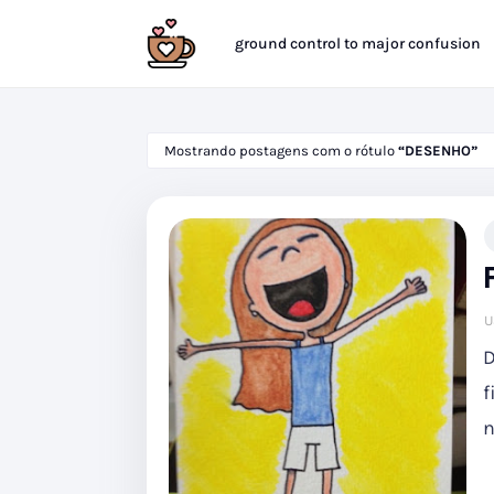
ground control to major confusion
Mostrando postagens com o rótulo
DESENHO
U
D
f
n