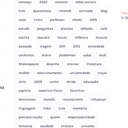
cansaço
2022
escrever
redes sociais
livro
quarentena
internet
amizade
blog
Tec
© 2
casa
livros
professor
chorei
2019
estudo
perguntas
plantas
reflexão
café
escrita
exausta
futuro
infância
loucura
passado
viagem
2011
2012
ansiedade
cachorros
diário
problemas
uaba
você
Shakespeare
desenho
ensinar
literatura
mulher
relacionamento
universidade
viajar
vício
2009
conto
doida
educação
na
espírito
exercício físico
favoritos
feminismo
francês
inconsciente
influencer
linguagem
links
livre
memória
procrastinação
querer
responsabilidade
romance
saudade
tristeza
universo