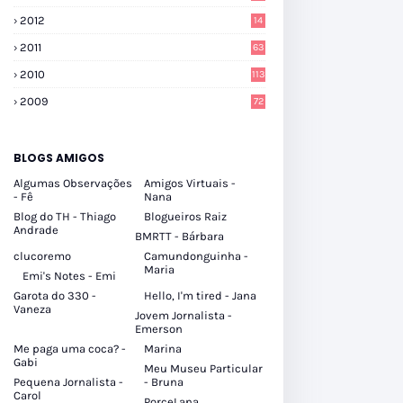
2012
14
2011
63
2010
113
2009
72
BLOGS AMIGOS
Algumas Observações
Amigos Virtuais -
- Fê
Nana
Blog do TH - Thiago
Blogueiros Raiz
Andrade
BMRTT - Bárbara
clucoremo
Camundonguinha -
Maria
Emi's Notes - Emi
Garota do 330 -
Hello, I'm tired - Jana
Vaneza
Jovem Jornalista -
Emerson
Me paga uma coca? -
Marina
Gabi
Meu Museu Particular
Pequena Jornalista -
- Bruna
Carol
PorceLana