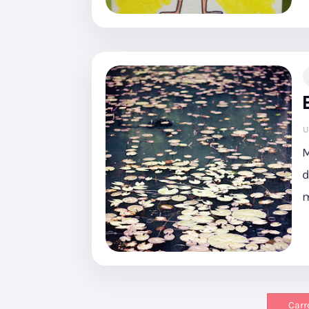
U
M
d
m
Carr