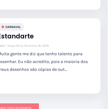
CARNAVAL
Estandarte
aba
terça-feira, fevereiro 16, 2010
uita gente me diz que tenho talento para
esenhar. Eu não acredito, pois a maioria dos
eus desenhos são cópias de out…
egar mais postagens