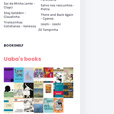
Sai da Minha Lente -
Salvo nos rascunhos -
Clayci
Pietra
Stay Goldden -
There and Back Again
Claudinha
- Cyanos
Tristezinhas
Uoshi - Uoshi
Cotidianas - Vanessa
Zé Tampinha
BOOKSHELF
Uaba's books