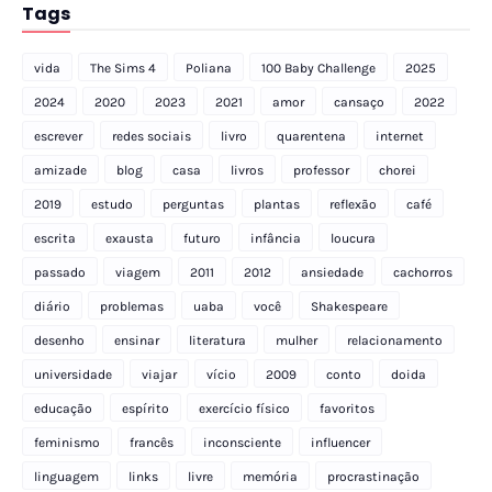
Tags
vida
The Sims 4
Poliana
100 Baby Challenge
2025
2024
2020
2023
2021
amor
cansaço
2022
escrever
redes sociais
livro
quarentena
internet
amizade
blog
casa
livros
professor
chorei
2019
estudo
perguntas
plantas
reflexão
café
escrita
exausta
futuro
infância
loucura
passado
viagem
2011
2012
ansiedade
cachorros
diário
problemas
uaba
você
Shakespeare
desenho
ensinar
literatura
mulher
relacionamento
universidade
viajar
vício
2009
conto
doida
educação
espírito
exercício físico
favoritos
feminismo
francês
inconsciente
influencer
linguagem
links
livre
memória
procrastinação