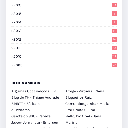
2019
34
2015
1
2014
1
2013
14
2012
14
2011
63
2010
113
2009
72
BLOGS AMIGOS
Algumas Observações - Fê
Amigos Virtuais - Nana
Blog do TH - Thiago Andrade
Blogueiros Raiz
BMRTT - Bárbara
Camundonguinha - Maria
clucoremo
Emi's Notes - Emi
Garota do 330 - Vaneza
Hello, I'm tired - Jana
Jovem Jornalista - Emerson
Marina