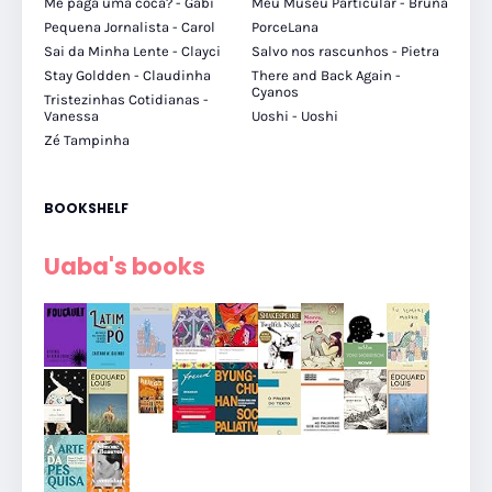
Me paga uma coca? - Gabi
Meu Museu Particular - Bruna
Pequena Jornalista - Carol
PorceLana
Sai da Minha Lente - Clayci
Salvo nos rascunhos - Pietra
Stay Goldden - Claudinha
There and Back Again -
Cyanos
Tristezinhas Cotidianas -
Vanessa
Uoshi - Uoshi
Zé Tampinha
BOOKSHELF
Uaba's books