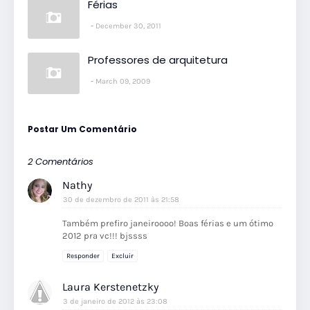
Férias
December 30, 2011
Professores de arquitetura
March 09, 2009
Postar Um Comentário
2 Comentários
Nathy
30 de dezembro de 2011 às 21:58
Também prefiro janeiroooo! Boas férias e um ótimo
2012 pra vc!!! bjssss
Responder
Excluir
Laura Kerstenetzky
3 de janeiro de 2012 às 23:08