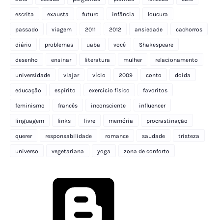
escrita
exausta
futuro
infância
loucura
passado
viagem
2011
2012
ansiedade
cachorros
diário
problemas
uaba
você
Shakespeare
desenho
ensinar
literatura
mulher
relacionamento
universidade
viajar
vício
2009
conto
doida
educação
espírito
exercício físico
favoritos
feminismo
francês
inconsciente
influencer
linguagem
links
livre
memória
procrastinação
querer
responsabilidade
romance
saudade
tristeza
universo
vegetariana
yoga
zona de conforto