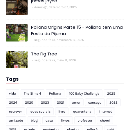
james joyce
domingo, dezembro 07, 2025
Poliana Origins Parte 15 - Poliana tem uma
Festa do Pijama
segunda-feira, novembro 17, 2025
The Fig Tree
segunda-feira, maio 11, 2026
Tags
vida
The Sims 4
Poliana
100 Baby Challenge
2025
2024
2020
2023
2021
amor
cansaço
2022
escrever
redes sociais
livro
quarentena
internet
amizade
blog
casa
livros
professor
chorei
2019
estudo
perguntas
plantas
reflexão
café