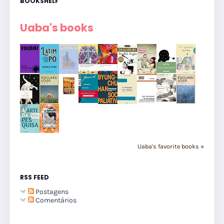
BOOKSHELF
Uaba's books
Uaba's favorite books »
RSS FEED
Postagens
Comentários