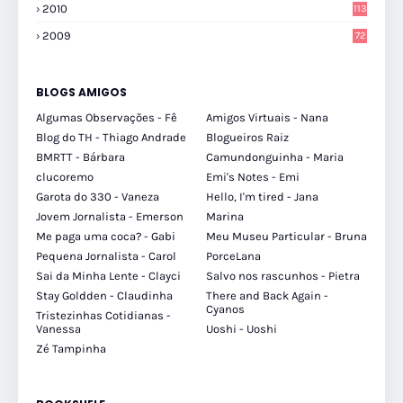
2010
113
2009
72
BLOGS AMIGOS
Algumas Observações - Fê
Amigos Virtuais - Nana
Blog do TH - Thiago Andrade
Blogueiros Raiz
BMRTT - Bárbara
Camundonguinha - Maria
clucoremo
Emi's Notes - Emi
Garota do 330 - Vaneza
Hello, I'm tired - Jana
Jovem Jornalista - Emerson
Marina
Me paga uma coca? - Gabi
Meu Museu Particular - Bruna
Pequena Jornalista - Carol
PorceLana
Sai da Minha Lente - Clayci
Salvo nos rascunhos - Pietra
Stay Goldden - Claudinha
There and Back Again -
Cyanos
Tristezinhas Cotidianas -
Vanessa
Uoshi - Uoshi
Zé Tampinha