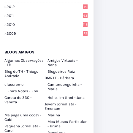
2012
14
2011
63
2010
113
2009
72
BLOGS AMIGOS
Algumas Observações
Amigos Virtuais -
- Fê
Nana
Blog do TH - Thiago
Blogueiros Raiz
Andrade
BMRTT - Bárbara
clucoremo
Camundonguinha -
Maria
Emi's Notes - Emi
Garota do 330 -
Hello, I'm tired - Jana
Vaneza
Jovem Jornalista -
Emerson
Me paga uma coca? -
Marina
Gabi
Meu Museu Particular
Pequena Jornalista -
- Bruna
Carol
PorceLana