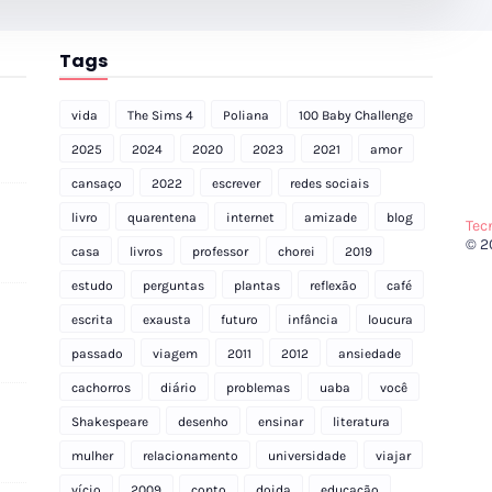
Tags
vida
The Sims 4
Poliana
100 Baby Challenge
2025
2024
2020
2023
2021
amor
cansaço
2022
escrever
redes sociais
livro
quarentena
internet
amizade
blog
Tec
© 2
casa
livros
professor
chorei
2019
estudo
perguntas
plantas
reflexão
café
escrita
exausta
futuro
infância
loucura
passado
viagem
2011
2012
ansiedade
cachorros
diário
problemas
uaba
você
Shakespeare
desenho
ensinar
literatura
mulher
relacionamento
universidade
viajar
vício
2009
conto
doida
educação