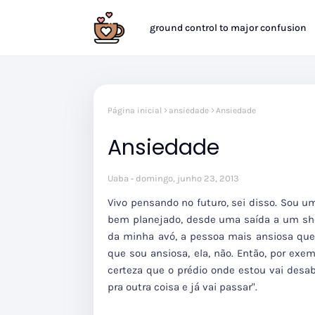
ground control to major confusion
Página inicial
ansiedade
Ansiedade
Ansiedade
Uaba
domingo, junho 23, 2013
Vivo pensando no futuro, sei disso. Sou u
bem planejado, desde uma saída a um sho
da minha avó, a pessoa mais ansiosa qu
que sou ansiosa, ela, não. Então, por ex
certeza que o prédio onde estou vai desab
pra outra coisa e já vai passar".