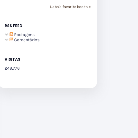
Uaba's favorite books »
RSS FEED
Postagens
Comentários
VISITAS
249,776