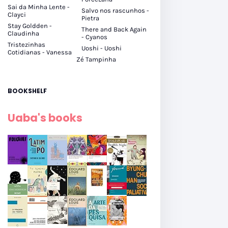
Sai da Minha Lente -
Salvo nos rascunhos -
Clayci
Pietra
Stay Goldden -
There and Back Again
Claudinha
- Cyanos
Tristezinhas
Uoshi - Uoshi
Cotidianas - Vanessa
Zé Tampinha
BOOKSHELF
Uaba's books