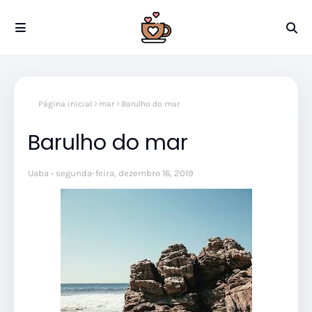
Página inicial
mar
Barulho do mar
Barulho do mar
Uaba
segunda-feira, dezembro 16, 2019