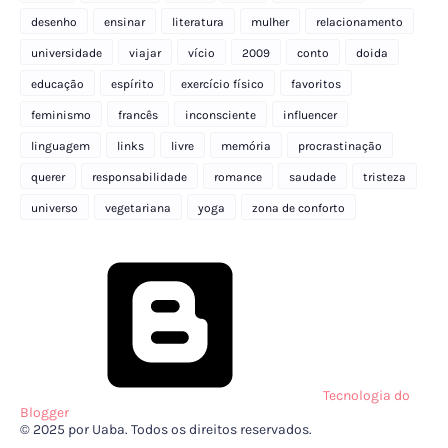
desenho
ensinar
literatura
mulher
relacionamento
universidade
viajar
vício
2009
conto
doida
educação
espírito
exercício físico
favoritos
feminismo
francês
inconsciente
influencer
linguagem
links
livre
memória
procrastinação
querer
responsabilidade
romance
saudade
tristeza
universo
vegetariana
yoga
zona de conforto
Tecnologia do
Blogger
© 2025 por Uaba. Todos os direitos reservados.