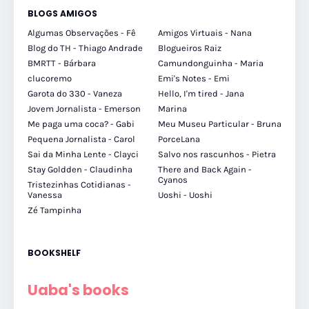
BLOGS AMIGOS
Algumas Observações - Fê
Amigos Virtuais - Nana
Blog do TH - Thiago Andrade
Blogueiros Raiz
BMRTT - Bárbara
Camundonguinha - Maria
clucoremo
Emi's Notes - Emi
Garota do 330 - Vaneza
Hello, I'm tired - Jana
Jovem Jornalista - Emerson
Marina
Me paga uma coca? - Gabi
Meu Museu Particular - Bruna
Pequena Jornalista - Carol
PorceLana
Sai da Minha Lente - Clayci
Salvo nos rascunhos - Pietra
Stay Goldden - Claudinha
There and Back Again -
Cyanos
Tristezinhas Cotidianas -
Vanessa
Uoshi - Uoshi
Zé Tampinha
BOOKSHELF
Uaba's books