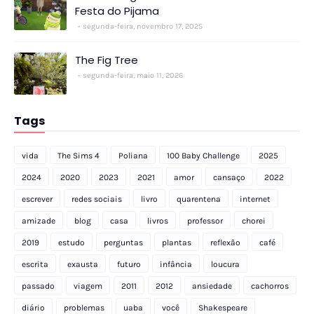
Festa do Pijama
segunda-feira, novembro 17, 2025
The Fig Tree
segunda-feira, maio 11, 2026
Tags
vida
The Sims 4
Poliana
100 Baby Challenge
2025
2024
2020
2023
2021
amor
cansaço
2022
escrever
redes sociais
livro
quarentena
internet
amizade
blog
casa
livros
professor
chorei
2019
estudo
perguntas
plantas
reflexão
café
escrita
exausta
futuro
infância
loucura
passado
viagem
2011
2012
ansiedade
cachorros
diário
problemas
uaba
você
Shakespeare