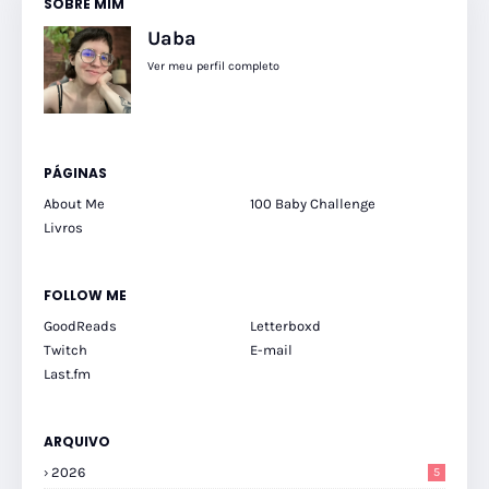
SOBRE MIM
Uaba
Ver meu perfil completo
PÁGINAS
About Me
100 Baby Challenge
Livros
FOLLOW ME
GoodReads
Letterboxd
Twitch
E-mail
Last.fm
ARQUIVO
2026
5