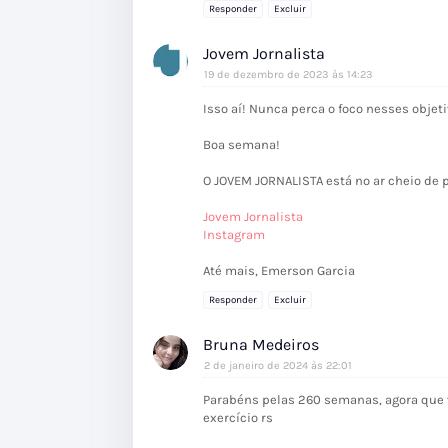
Responder
Excluir
Jovem Jornalista
19 de dezembro de 2023 às 14:23
Isso aí! Nunca perca o foco nesses obje
Boa semana!
O JOVEM JORNALISTA está no ar cheio de p
Jovem Jornalista
Instagram
Até mais, Emerson Garcia
Responder
Excluir
Bruna Medeiros
2 de janeiro de 2024 às 22:01
Parabéns pelas 260 semanas, agora que 
exercício rs