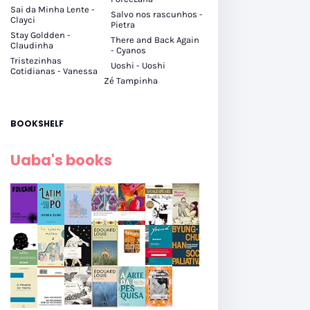
Sai da Minha Lente -
Salvo nos rascunhos -
Clayci
Pietra
Stay Goldden -
There and Back Again
Claudinha
- Cyanos
Tristezinhas
Uoshi - Uoshi
Cotidianas - Vanessa
Zé Tampinha
BOOKSHELF
Uaba's books