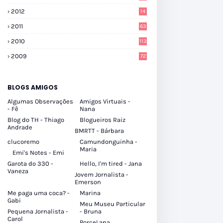
2012
14
2011
63
2010
113
2009
72
BLOGS AMIGOS
Algumas Observações
Amigos Virtuais -
- Fê
Nana
Blog do TH - Thiago
Blogueiros Raiz
Andrade
BMRTT - Bárbara
clucoremo
Camundonguinha -
Maria
Emi's Notes - Emi
Garota do 330 -
Hello, I'm tired - Jana
Vaneza
Jovem Jornalista -
Emerson
Me paga uma coca? -
Marina
Gabi
Meu Museu Particular
Pequena Jornalista -
- Bruna
Carol
PorceLana