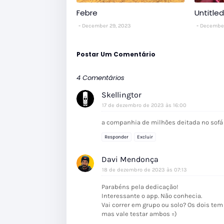
Febre
Untitled
December 29, 2023
December
Postar Um Comentário
4 Comentários
Skellingtor
17 de dezembro de 2023 às 16:00
a companhia de milhões deitada no sofá
Responder
Excluir
Davi Mendonça
18 de dezembro de 2023 às 07:13
Parabéns pela dedicação!
Interessante o app. Não conhecia.
Vai correr em grupo ou solo? Os dois tem
mas vale testar ambos =)