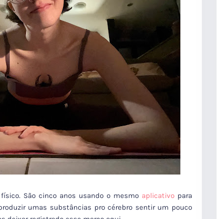
 físico. São cinco anos usando o mesmo
aplicativo
para
produzir umas substâncias pro cérebro sentir um pouco