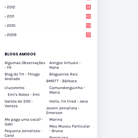
2012
14
2011
63
2010
113
2009
72
BLOGS AMIGOS
Algumas Observações
Amigos Virtuais -
- Fê
Nana
Blog do TH - Thiago
Blogueiros Raiz
Andrade
BMRTT - Bárbara
clucoremo
Camundonguinha -
Maria
Emi's Notes - Emi
Garota do 330 -
Hello, I'm tired - Jana
Vaneza
Jovem Jornalista -
Emerson
Me paga uma coca? -
Marina
Gabi
Meu Museu Particular
Pequena Jornalista -
- Bruna
Carol
PorceLana