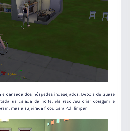
iva e cansada dos hóspedes indesejados. Depois de quase
rtada na calada da noite, ela resolveu criar coragem e
ram, mas a sujeirada ficou para Poli limpar.