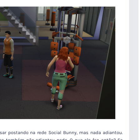
asar postando na rede Social Bunny, mas nada adiantou.