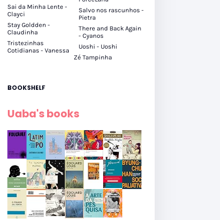
Sai da Minha Lente -
Salvo nos rascunhos -
Clayci
Pietra
Stay Goldden -
There and Back Again
Claudinha
- Cyanos
Tristezinhas
Uoshi - Uoshi
Cotidianas - Vanessa
Zé Tampinha
BOOKSHELF
Uaba's books