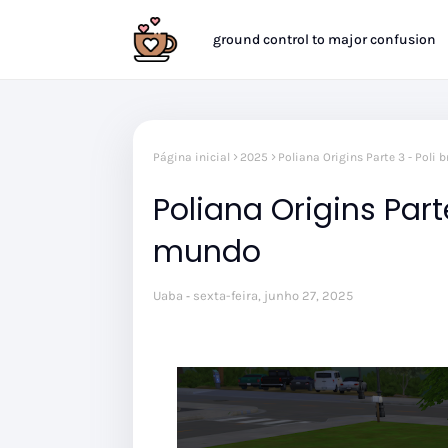
ground control to major confusion
Página inicial
2025
Poliana Origins Parte 3 - Poli
Poliana Origins Part
mundo
Uaba
sexta-feira, junho 27, 2025