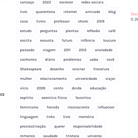
cansaço
2022
escrever
redes sociais
livro
quarentena
internet
amizade
blog
Tec
© 2
casa
livros
professor
chorei
2019
estudo
perguntas
plantas
reflexão
café
escrita
exausta
futuro
infância
loucura
passado
viagem
2011
2012
ansiedade
cachorros
diário
problemas
uaba
você
Shakespeare
desenho
ensinar
literatura
mulher
relacionamento
universidade
viajar
vício
2009
conto
doida
educação
na
espírito
exercício físico
favoritos
feminismo
francês
inconsciente
influencer
linguagem
links
livre
memória
procrastinação
querer
responsabilidade
romance
saudade
tristeza
universo