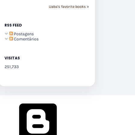
Uaba's favorite books »
RSS FEED
Postagens
Comentários
VISITAS
251,733