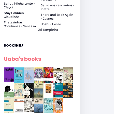
Sai da Minha Lente -
Salvo nos rascunhos -
Clayci
Pietra
Stay Goldden -
There and Back Again
Claudinha
- Cyanos
Tristezinhas
Uoshi - Uoshi
Cotidianas - Vanessa
Zé Tampinha
BOOKSHELF
Uaba's books