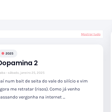
Mostrar tudo
2025
Dopamina 2
aba
sábado, janeiro 25, 2025
aí num bait de seita do vale do silício e vim
gora me retratar (risos). Como já venho
assando vergonha na internet …