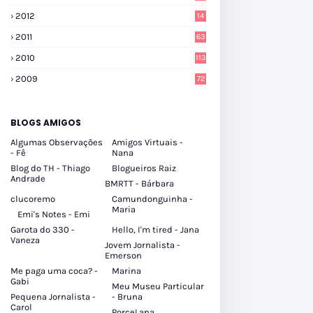
2012
14
2011
63
2010
113
2009
72
BLOGS AMIGOS
Algumas Observações
Amigos Virtuais -
- Fê
Nana
Blog do TH - Thiago
Blogueiros Raiz
Andrade
BMRTT - Bárbara
clucoremo
Camundonguinha -
Maria
Emi's Notes - Emi
Garota do 330 -
Hello, I'm tired - Jana
Vaneza
Jovem Jornalista -
Emerson
Me paga uma coca? -
Marina
Gabi
Meu Museu Particular
Pequena Jornalista -
- Bruna
Carol
PorceLana