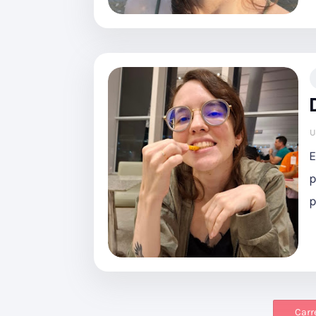
U
E
p
p
Carr