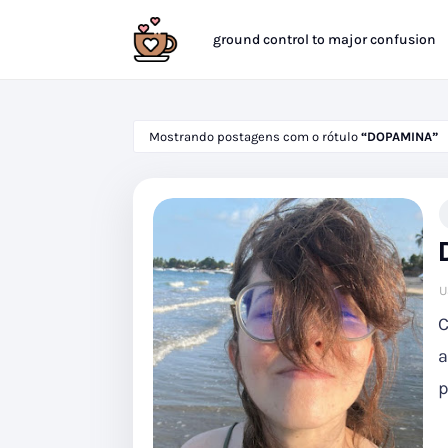
ground control to major confusion
Mostrando postagens com o rótulo
DOPAMINA
U
C
a
p