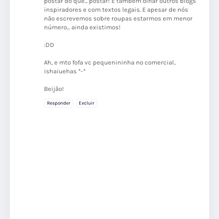
postar do que... postar! E também olhar outros blogs
inspiradores e com textos legais. E apesar de nós
não escrevemos sobre roupas estarmos em menor
número... ainda existimos!
:DD
Ah, e mto fofa vc pequenininha no comercial..
ishaiuehas *-*
Beijão!
Responder
Excluir