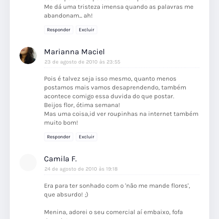
Me dá uma tristeza imensa quando as palavras me
abandonam... ah!
Responder
Excluir
Marianna Maciel
23 de agosto de 2010 às 23:55
Pois é talvez seja isso mesmo, quanto menos
postamos mais vamos desaprendendo, também
acontece comigo essa duvida do que postar.
Beijos flor, ótima semana!
Mas uma coisa,id ver roupinhas na internet também
muito bom!
Responder
Excluir
Camila F.
24 de agosto de 2010 às 19:18
Era para ter sonhado com o 'não me mande flores',
que absurdo! ;)
Menina, adorei o seu comercial aí embaixo, fofa