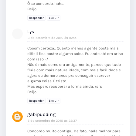
Ô se concordo. haha.
Beijo.
Responder
Excluir
Lys
3 de setembro de 2010 às 15:44
Cooom certeza... Quanto menos a gente posta mais
difícil fica postar alguma coisa. Eu ando até em crise
com isso =/
Não é mais como era antigamente, parece que tudo
fluia com mais naturalidade, com mais facilidade e
agora eu demoro anos pra conseguir escrever
alguma coisa. É triste.
Mas espero recuperar a forma ainda, rsrs
Beijo!
Responder
Excluir
gabipudding
5 de setembro de 2010 às 22:37
Concordo muito contigo... De fato, nada melhor para