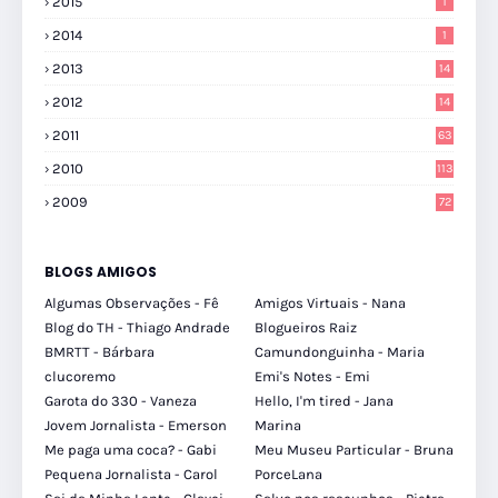
2015
1
2014
1
2013
14
2012
14
2011
63
2010
113
2009
72
BLOGS AMIGOS
Algumas Observações - Fê
Amigos Virtuais - Nana
Blog do TH - Thiago Andrade
Blogueiros Raiz
BMRTT - Bárbara
Camundonguinha - Maria
clucoremo
Emi's Notes - Emi
Garota do 330 - Vaneza
Hello, I'm tired - Jana
Jovem Jornalista - Emerson
Marina
Me paga uma coca? - Gabi
Meu Museu Particular - Bruna
Pequena Jornalista - Carol
PorceLana