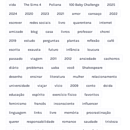
vida
The Sims 4
Poliana
100 Baby Challenge
2025
2024
2020
2023
2021
amor
cansaço
2022
escrever
redes sociais
livro
quarentena
internet
amizade
blog
casa
livros
professor
chorei
2019
estudo
perguntas
plantas
reflexão
café
escrita
exausta
futuro
infância
loucura
passado
viagem
2011
2012
ansiedade
cachorros
diário
problemas
uaba
você
Shakespeare
desenho
ensinar
literatura
mulher
relacionamento
universidade
viajar
vício
2009
conto
doida
educação
espírito
exercício físico
favoritos
feminismo
francês
inconsciente
influencer
linguagem
links
livre
memória
procrastinação
querer
responsabilidade
romance
saudade
tristeza