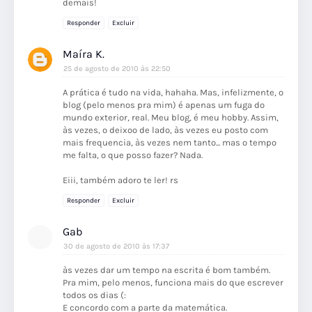
demais!
Responder
Excluir
Maíra K.
25 de agosto de 2010 às 22:50
A prática é tudo na vida, hahaha. Mas, infelizmente, o
blog (pelo menos pra mim) é apenas um fuga do
mundo exterior, real. Meu blog, é meu hobby. Assim,
às vezes, o deixoo de lado, às vezes eu posto com
mais frequencia, às vezes nem tanto... mas o tempo
me falta, o que posso fazer? Nada.
Eiii, também adoro te ler! rs
Responder
Excluir
Gab
30 de agosto de 2010 às 17:37
às vezes dar um tempo na escrita é bom também.
Pra mim, pelo menos, funciona mais do que escrever
todos os dias (:
E concordo com a parte da matemática.