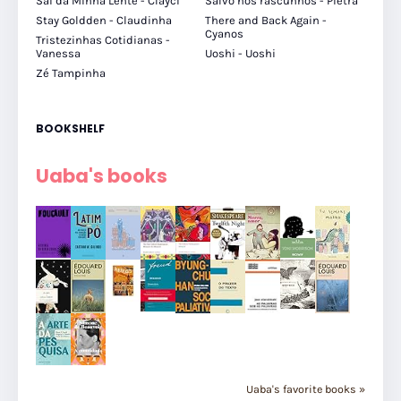
Sai da Minha Lente - Clayci
Salvo nos rascunhos - Pietra
Stay Goldden - Claudinha
There and Back Again -
Cyanos
Tristezinhas Cotidianas -
Vanessa
Uoshi - Uoshi
Zé Tampinha
BOOKSHELF
Uaba's books
Uaba's favorite books »