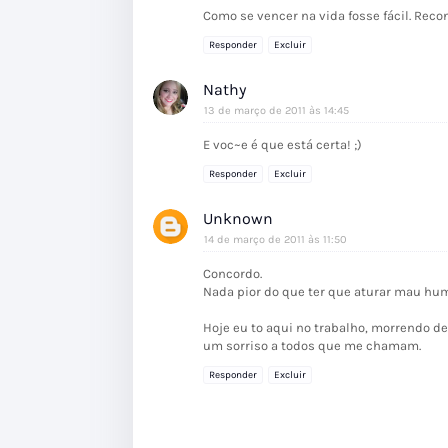
Como se vencer na vida fosse fácil. Rec
Responder
Excluir
Nathy
13 de março de 2011 às 14:45
E voc~e é que está certa! ;)
Responder
Excluir
Unknown
14 de março de 2011 às 11:50
Concordo.
Nada pior do que ter que aturar mau hum
Hoje eu to aqui no trabalho, morrendo 
um sorriso a todos que me chamam.
Responder
Excluir