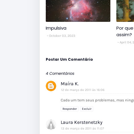
Impulsiva
Por que
assim?
October 03, 2023
April 04, 
Postar Um Comentário
4 Comentários
Maíra K.
12 de março de 2011 às 16:06
Cada um tem seus problemas, mas ningu
Responder
Excluir
Laura Kerstenetzky
13 de março de 2011 às 11:07