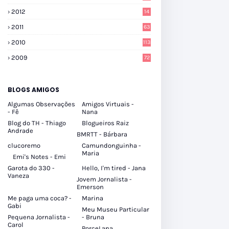
2012
14
2011
63
2010
113
2009
72
BLOGS AMIGOS
Algumas Observações
Amigos Virtuais -
- Fê
Nana
Blog do TH - Thiago
Blogueiros Raiz
Andrade
BMRTT - Bárbara
clucoremo
Camundonguinha -
Maria
Emi's Notes - Emi
Garota do 330 -
Hello, I'm tired - Jana
Vaneza
Jovem Jornalista -
Emerson
Me paga uma coca? -
Marina
Gabi
Meu Museu Particular
Pequena Jornalista -
- Bruna
Carol
PorceLana