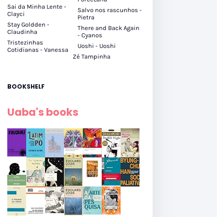
Sai da Minha Lente -
Salvo nos rascunhos -
Clayci
Pietra
Stay Goldden -
There and Back Again
Claudinha
- Cyanos
Tristezinhas
Uoshi - Uoshi
Cotidianas - Vanessa
Zé Tampinha
BOOKSHELF
Uaba's books