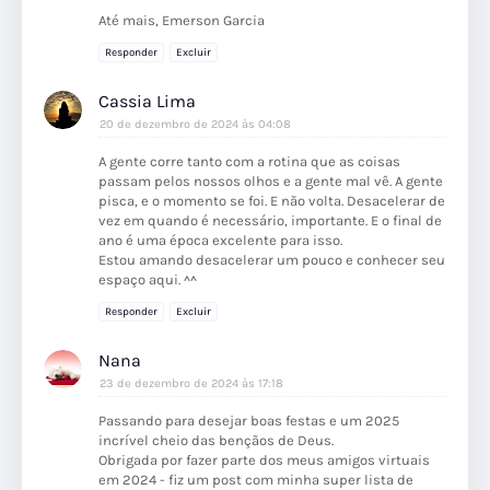
Até mais, Emerson Garcia
Responder
Excluir
Cassia Lima
20 de dezembro de 2024 às 04:08
A gente corre tanto com a rotina que as coisas
passam pelos nossos olhos e a gente mal vê. A gente
pisca, e o momento se foi. E não volta. Desacelerar de
vez em quando é necessário, importante. E o final de
ano é uma época excelente para isso.
Estou amando desacelerar um pouco e conhecer seu
espaço aqui. ^^
Responder
Excluir
Nana
23 de dezembro de 2024 às 17:18
Passando para desejar boas festas e um 2025
incrível cheio das bençãos de Deus.
Obrigada por fazer parte dos meus amigos virtuais
em 2024 - fiz um post com minha super lista de