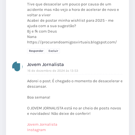
Tive que desacelar um pouco por causa de um
acidente mas não vejo a hora de acelerar de novo e
voltar a viver
Acabei de postar minha wishlist para 2025 - me
ajuda com a sua sugestão?
Bj e fk com Deus
Nana
https://procurandoamigosvirtuais.blogspot.com/
Responder
Excluir
Jovem Jornalista
16 de dezembro de 2024 às 13:53
Adorei o post. É chegado o momento de desacelerar e
descansar.
Boa semana!
O JOVEM JORNALISTA está no ar cheio de posts novos
e novidades! Não deixe de conferir!
Jovem Jornalista
Instagram