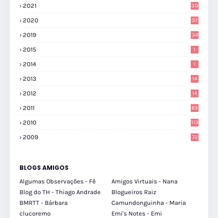
2021
30
2020
37
2019
34
2015
1
2014
1
2013
14
2012
14
2011
63
2010
113
2009
72
BLOGS AMIGOS
Algumas Observações - Fê
Amigos Virtuais - Nana
Blog do TH - Thiago Andrade
Blogueiros Raiz
BMRTT - Bárbara
Camundonguinha - Maria
clucoremo
Emi's Notes - Emi