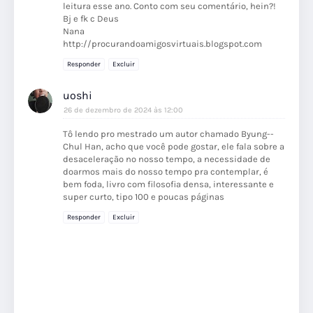
leitura esse ano. Conto com seu comentário, hein?!
Bj e fk c Deus
Nana
http://procurandoamigosvirtuais.blogspot.com
Responder
Excluir
uoshi
26 de dezembro de 2024 às 12:00
Tô lendo pro mestrado um autor chamado Byung--
Chul Han, acho que você pode gostar, ele fala sobre a
desaceleração no nosso tempo, a necessidade de
doarmos mais do nosso tempo pra contemplar, é
bem foda, livro com filosofia densa, interessante e
super curto, tipo 100 e poucas páginas
Responder
Excluir