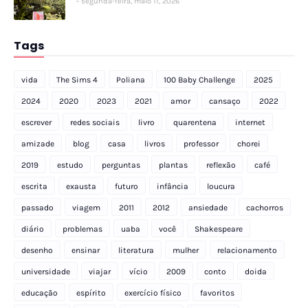
segunda-feira, maio 11, 2026
Tags
vida
The Sims 4
Poliana
100 Baby Challenge
2025
2024
2020
2023
2021
amor
cansaço
2022
escrever
redes sociais
livro
quarentena
internet
amizade
blog
casa
livros
professor
chorei
2019
estudo
perguntas
plantas
reflexão
café
escrita
exausta
futuro
infância
loucura
passado
viagem
2011
2012
ansiedade
cachorros
diário
problemas
uaba
você
Shakespeare
desenho
ensinar
literatura
mulher
relacionamento
universidade
viajar
vício
2009
conto
doida
educação
espírito
exercício físico
favoritos