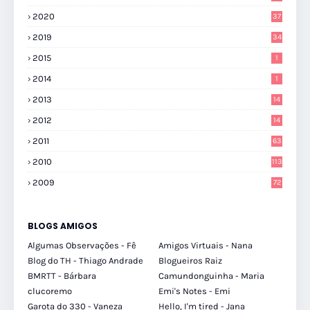
2020
37
2019
34
2015
1
2014
1
2013
14
2012
14
2011
63
2010
113
2009
72
BLOGS AMIGOS
Algumas Observações - Fê
Amigos Virtuais - Nana
Blog do TH - Thiago Andrade
Blogueiros Raiz
BMRTT - Bárbara
Camundonguinha - Maria
clucoremo
Emi's Notes - Emi
Garota do 330 - Vaneza
Hello, I'm tired - Jana