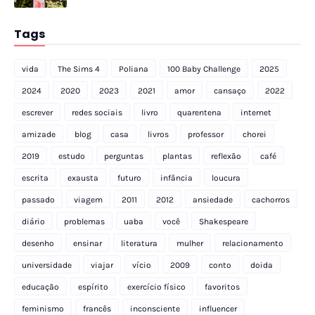
Tags
vida
The Sims 4
Poliana
100 Baby Challenge
2025
2024
2020
2023
2021
amor
cansaço
2022
escrever
redes sociais
livro
quarentena
internet
amizade
blog
casa
livros
professor
chorei
2019
estudo
perguntas
plantas
reflexão
café
escrita
exausta
futuro
infância
loucura
passado
viagem
2011
2012
ansiedade
cachorros
diário
problemas
uaba
você
Shakespeare
desenho
ensinar
literatura
mulher
relacionamento
universidade
viajar
vício
2009
conto
doida
educação
espírito
exercício físico
favoritos
feminismo
francês
inconsciente
influencer