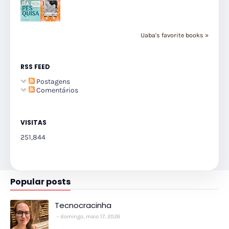
Uaba's favorite books »
RSS FEED
Postagens
Comentários
VISITAS
251,844
Popular posts
Tecnocracinha
domingo, maio 17, 2026